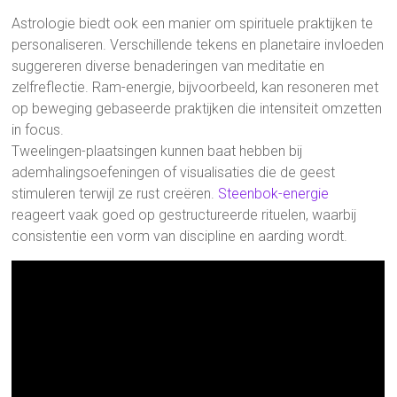
Astrologie biedt ook een manier om spirituele praktijken te
personaliseren. Verschillende tekens en planetaire invloeden
suggereren diverse benaderingen van meditatie en
zelfreflectie. Ram-energie, bijvoorbeeld, kan resoneren met
op beweging gebaseerde praktijken die intensiteit omzetten
in focus.
Tweelingen-plaatsingen kunnen baat hebben bij
ademhalingsoefeningen of visualisaties die de geest
stimuleren terwijl ze rust creëren.
Steenbok-energie
reageert vaak goed op gestructureerde rituelen, waarbij
consistentie een vorm van discipline en aarding wordt.