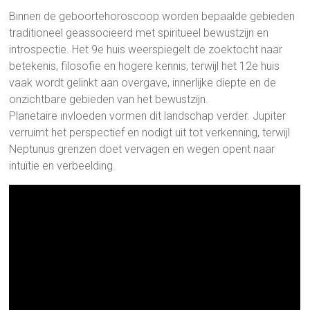
Binnen de geboortehoroscoop worden bepaalde gebieden
traditioneel geassocieerd met spiritueel bewustzijn en
introspectie. Het 9e huis weerspiegelt de zoektocht naar
betekenis, filosofie en hogere kennis, terwijl het 12e huis
vaak wordt gelinkt aan overgave, innerlijke diepte en de
onzichtbare gebieden van het bewustzijn.
Planetaire invloeden vormen dit landschap verder. Jupiter
verruimt het perspectief en nodigt uit tot verkenning, terwijl
Neptunus grenzen doet vervagen en wegen opent naar
intuïtie en verbeelding.