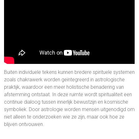
Buiten individuele tekens kunnen bredere spirituele systemen
zoals chakrawerk worden geïntegreerd in astrologische
praktijk, waardoor een meer holistische benadering van
afstemming ontstaat. In deze ruimte wordt spiritualiteit een
continue dialoog tussen innerlijk bewustzijn en kosmische
symboliek. Door astrologie worden mensen uitgenodigd om
niet alleen te onderzoeken wie ze zijn, maar ook hoe ze
blijven ontvouwen.