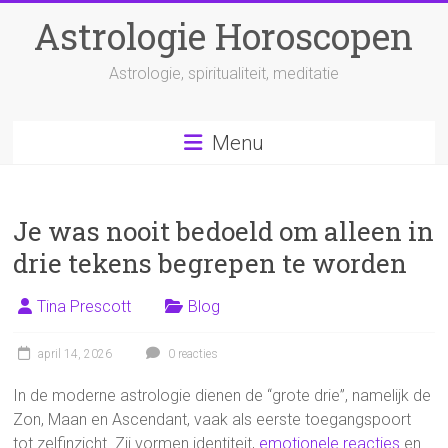
Ga
Astrologie Horoscopen
naar
inhoud
Astrologie, spiritualiteit, meditatie
Menu
Je was nooit bedoeld om alleen in
drie tekens begrepen te worden
Tina Prescott
Blog
april 14, 2026
0 reacties
In de moderne astrologie dienen de “grote drie”, namelijk de
Zon, Maan en Ascendant, vaak als eerste toegangspoort
tot zelfinzicht. Zij vormen identiteit,
emotionele reacties
en