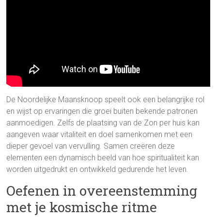
De Noordelijke Maansknoop speelt ook een belangrijke rol
en wijst op ervaringen die groei buiten bekende patronen
aanmoedigen. Zelfs de plaatsing van de Zon per huis kan
aangeven waar vitaliteit en doel samenkomen met een
dieper gevoel van vervulling. Samen creëren deze
elementen een dynamisch beeld van hoe spiritualiteit kan
worden uitgedrukt en ontwikkeld gedurende het leven.
Oefenen in overeenstemming
met je kosmische ritme