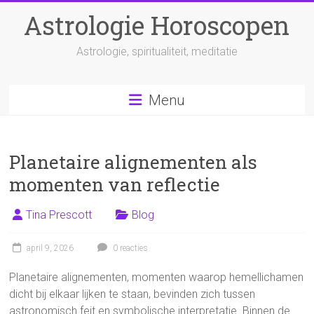
Ga
Astrologie Horoscopen
naar
inhoud
Astrologie, spiritualiteit, meditatie
Menu
Planetaire alignementen als
momenten van reflectie
Tina Prescott
Blog
april 9, 2026
0 reacties
Planetaire alignementen, momenten waarop hemellichamen
dicht bij elkaar lijken te staan, bevinden zich tussen
astronomisch feit en symbolische interpretatie. Binnen de