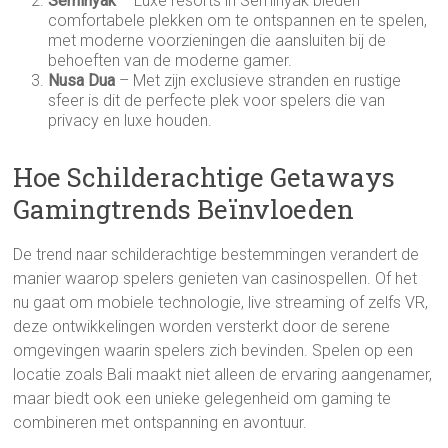
Seminyak
– Luxe resorts in Seminyak bieden
comfortabele plekken om te ontspannen en te spelen,
met moderne voorzieningen die aansluiten bij de
behoeften van de moderne gamer.
Nusa Dua
– Met zijn exclusieve stranden en rustige
sfeer is dit de perfecte plek voor spelers die van
privacy en luxe houden.
Hoe Schilderachtige Getaways
Gamingtrends Beïnvloeden
De trend naar schilderachtige bestemmingen verandert de
manier waarop spelers genieten van casinospellen. Of het
nu gaat om mobiele technologie, live streaming of zelfs VR,
deze ontwikkelingen worden versterkt door de serene
omgevingen waarin spelers zich bevinden. Spelen op een
locatie zoals Bali maakt niet alleen de ervaring aangenamer,
maar biedt ook een unieke gelegenheid om gaming te
combineren met ontspanning en avontuur.