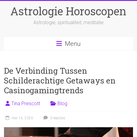
Ga
Astrologie Horoscopen
naar
inhoud
Astrologie, spiritualiteit, meditatie
Menu
De Verbinding Tussen
Schilderachtige Getaways en
Casinogamingtrends
Tina Prescott
Blog
mei 14, 2026
0 reacties