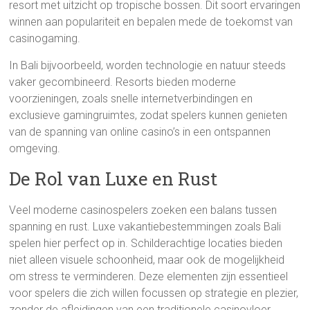
resort met uitzicht op tropische bossen. Dit soort ervaringen
winnen aan populariteit en bepalen mede de toekomst van
casinogaming.
In Bali bijvoorbeeld, worden technologie en natuur steeds
vaker gecombineerd. Resorts bieden moderne
voorzieningen, zoals snelle internetverbindingen en
exclusieve gamingruimtes, zodat spelers kunnen genieten
van de spanning van online casino’s in een ontspannen
omgeving.
De Rol van Luxe en Rust
Veel moderne casinospelers zoeken een balans tussen
spanning en rust. Luxe vakantiebestemmingen zoals Bali
spelen hier perfect op in. Schilderachtige locaties bieden
niet alleen visuele schoonheid, maar ook de mogelijkheid
om stress te verminderen. Deze elementen zijn essentieel
voor spelers die zich willen focussen op strategie en plezier,
zonder de afleidingen van een traditionele casinovloer.