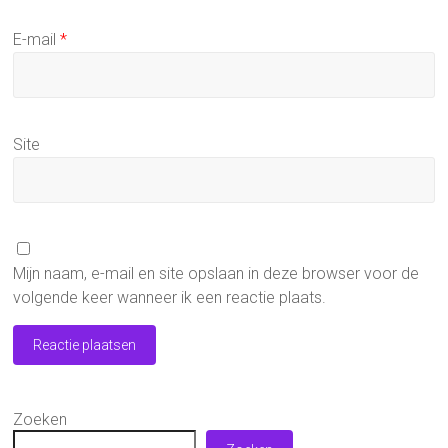
E-mail
*
Site
Mijn naam, e-mail en site opslaan in deze browser voor de
volgende keer wanneer ik een reactie plaats.
Zoeken