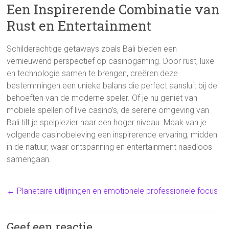
Een Inspirerende Combinatie van
Rust en Entertainment
Schilderachtige getaways zoals Bali bieden een
vernieuwend perspectief op casinogaming. Door rust, luxe
en technologie samen te brengen, creëren deze
bestemmingen een unieke balans die perfect aansluit bij de
behoeften van de moderne speler. Of je nu geniet van
mobiele spellen of live casino’s, de serene omgeving van
Bali tilt je spelplezier naar een hoger niveau. Maak van je
volgende casinobeleving een inspirerende ervaring, midden
in de natuur, waar ontspanning en entertainment naadloos
samengaan.
←
Planetaire uitlijningen en emotionele professionele focus
Geef een reactie