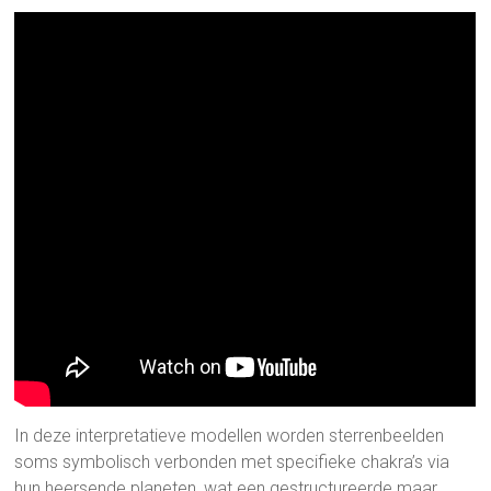
In deze interpretatieve modellen worden sterrenbeelden
soms symbolisch verbonden met specifieke chakra’s via
hun heersende planeten, wat een gestructureerde maar