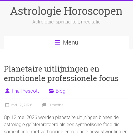
Ga
Astrologie Horoscopen
naar
inhoud
Astrologie, spiritualiteit, meditatie
Menu
Planetaire uitlijningen en
emotionele professionele focus
Tina Prescott
Blog
mei 12, 2026
0 reacties
Op 12 mei 2026 worden planetaire uitlijningen binnen de
astrologie geïnterpreteerd als een symbolische fase die
samenhangt met verhoogde emotionele bewustwording en