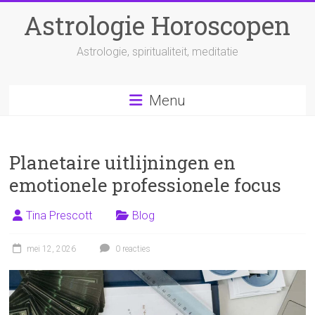
Ga
Astrologie Horoscopen
naar
inhoud
Astrologie, spiritualiteit, meditatie
Menu
Planetaire uitlijningen en
emotionele professionele focus
Tina Prescott
Blog
mei 12, 2026
0 reacties