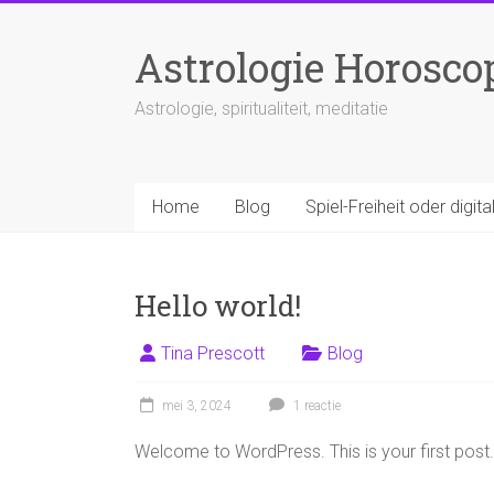
Ga
naar
Astrologie Horosco
inhoud
Astrologie, spiritualiteit, meditatie
Home
Blog
Spiel-Freiheit oder digit
Hello world!
Tina Prescott
Blog
mei 3, 2024
1 reactie
Welcome to WordPress. This is your first post. Ed