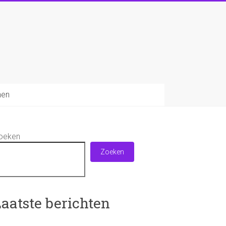
nen
oeken
Zoeken
aatste berichten