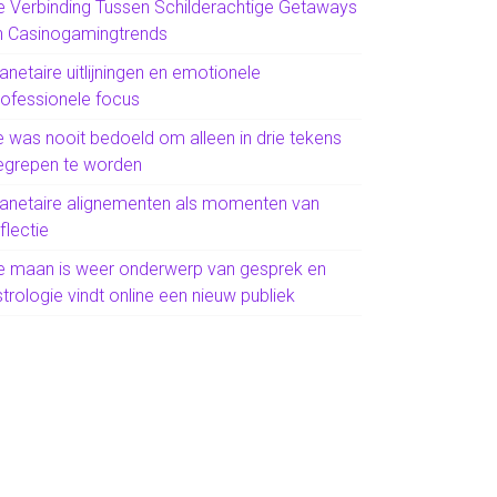
e Verbinding Tussen Schilderachtige Getaways
n Casinogamingtrends
anetaire uitlijningen en emotionele
rofessionele focus
e was nooit bedoeld om alleen in drie tekens
egrepen te worden
lanetaire alignementen als momenten van
flectie
e maan is weer onderwerp van gesprek en
trologie vindt online een nieuw publiek