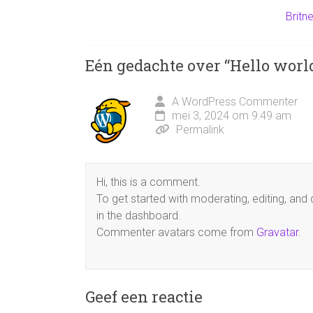
Britn
Eén gedachte over “
Hello worl
A WordPress Commenter
mei 3, 2024 om 9:49 am
Permalink
Hi, this is a comment.
To get started with moderating, editing, an
in the dashboard.
Commenter avatars come from
Gravatar
.
Geef een reactie