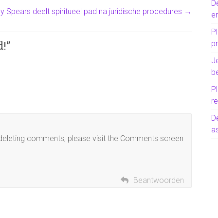
D
ey Spears deelt spiritueel pad na juridische procedures
→
e
Pl
d!
”
p
J
b
P
re
D
as
d deleting comments, please visit the Comments screen
Beantwoorden