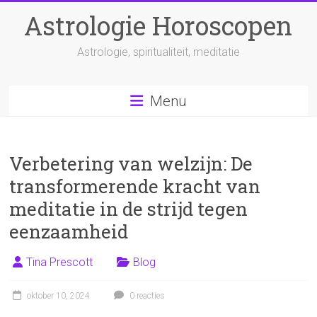
Ga
Astrologie Horoscopen
naar
inhoud
Astrologie, spiritualiteit, meditatie
Menu
Verbetering van welzijn: De
transformerende kracht van
meditatie in de strijd tegen
eenzaamheid
Tina Prescott
Blog
oktober 10, 2024
0 reacties