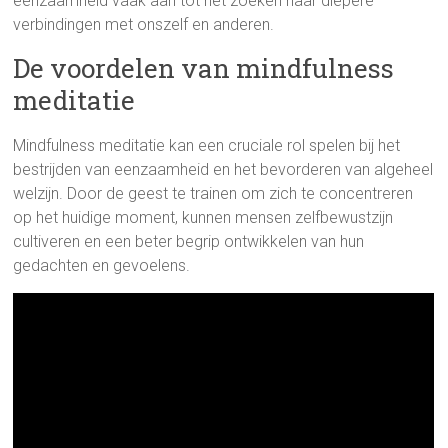
eenzaamheid vaak aan tot het zoeken naar diepere
verbindingen met onszelf en anderen.
De voordelen van mindfulness
meditatie
Mindfulness meditatie kan een cruciale rol spelen bij het
bestrijden van eenzaamheid en het bevorderen van algeheel
welzijn. Door de geest te trainen om zich te concentreren
op het huidige moment, kunnen mensen zelfbewustzijn
cultiveren en een beter begrip ontwikkelen van hun
gedachten en gevoelens.