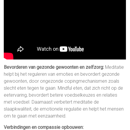
Bevorderen van gezonde gewoonten en zelfzorg:
Meditatie
helpt bij het reguleren van emoties en bevordert gezonde
gewoonten, door ongezonde copingmechanismen zoals
slecht eten tegen te gaan. Mindful eten, dat zich richt op de
eetervaring, bevordert betere voedselkeuzes en relaties
met voedsel. Daarnaast verbetert meditatie de
slaapkwaliteit, de emotionele regulatie en helpt het mensen
om te gaan met eenzaamheid.
Verbindingen en compassie opbouwen: