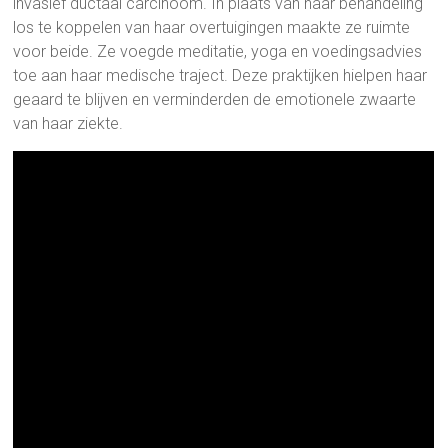
invasief ductaal carcinoom. In plaats van haar behandeling
los te koppelen van haar overtuigingen maakte ze ruimte
voor beide. Ze voegde meditatie, yoga en voedingsadvies
toe aan haar medische traject. Deze praktijken hielpen haar
geaard te blijven en verminderden de emotionele zwaarte
van haar ziekte.