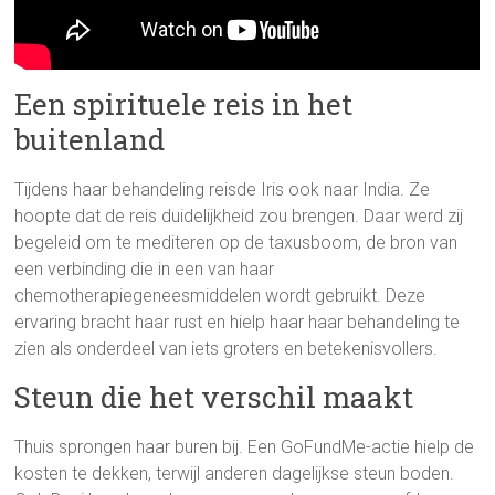
Een spirituele reis in het
buitenland
Tijdens haar behandeling reisde Iris ook naar India. Ze
hoopte dat de reis duidelijkheid zou brengen. Daar werd zij
begeleid om te mediteren op de taxusboom, de bron van
een verbinding die in een van haar
chemotherapiegeneesmiddelen wordt gebruikt. Deze
ervaring bracht haar rust en hielp haar haar behandeling te
zien als onderdeel van iets groters en betekenisvollers.
Steun die het verschil maakt
Thuis sprongen haar buren bij. Een GoFundMe-actie hielp de
kosten te dekken, terwijl anderen dagelijkse steun boden.