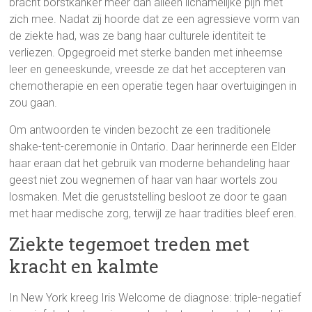
bracht borstkanker meer dan alleen lichamelijke pijn met
zich mee. Nadat zij hoorde dat ze een agressieve vorm van
de ziekte had, was ze bang haar culturele identiteit te
verliezen. Opgegroeid met sterke banden met inheemse
leer en geneeskunde, vreesde ze dat het accepteren van
chemotherapie en een operatie tegen haar overtuigingen in
zou gaan.
Om antwoorden te vinden bezocht ze een traditionele
shake-tent-ceremonie in Ontario. Daar herinnerde een Elder
haar eraan dat het gebruik van moderne behandeling haar
geest niet zou wegnemen of haar van haar wortels zou
losmaken. Met die geruststelling besloot ze door te gaan
met haar medische zorg, terwijl ze haar tradities bleef eren.
Ziekte tegemoet treden met
kracht en kalmte
In New York kreeg Iris Welcome de diagnose: triple-negatief