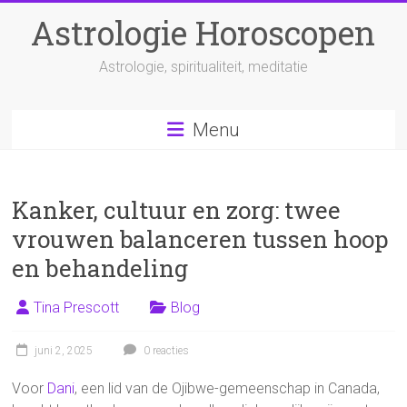
Ga
Astrologie Horoscopen
naar
inhoud
Astrologie, spiritualiteit, meditatie
Menu
Kanker, cultuur en zorg: twee
vrouwen balanceren tussen hoop
en behandeling
Tina Prescott
Blog
juni 2, 2025
0 reacties
Voor
Dani
, een lid van de Ojibwe-gemeenschap in Canada,