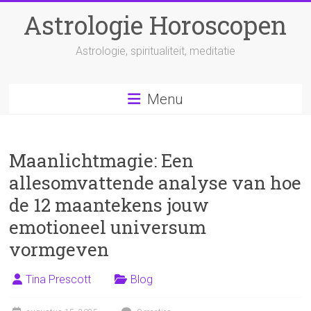
Ga
Astrologie Horoscopen
naar
inhoud
Astrologie, spiritualiteit, meditatie
Menu
Maanlichtmagie: Een
allesomvattende analyse van hoe
de 12 maantekens jouw
emotioneel universum
vormgeven
Tina Prescott
Blog