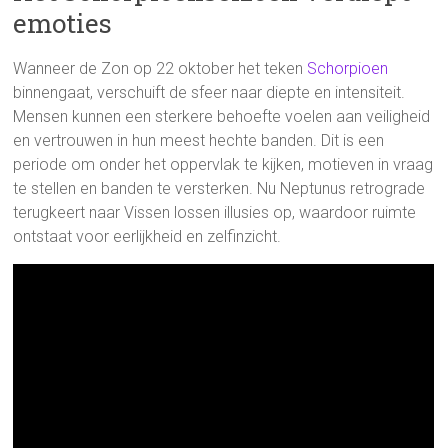
emoties
Wanneer de Zon op 22 oktober het teken
Schorpioen
binnengaat, verschuift de sfeer naar diepte en intensiteit.
Mensen kunnen een sterkere behoefte voelen aan veiligheid
en vertrouwen in hun meest hechte banden. Dit is een
periode om onder het oppervlak te kijken, motieven in vraag
te stellen en banden te versterken. Nu Neptunus retrograde
terugkeert naar Vissen lossen illusies op, waardoor ruimte
ontstaat voor eerlijkheid en zelfinzicht.