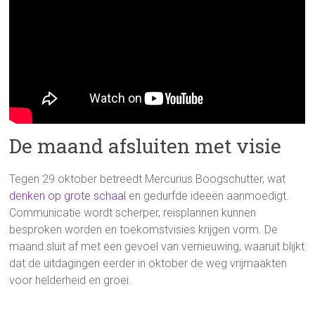
De maand afsluiten met visie
Tegen 29 oktober betreedt Mercurius Boogschutter, wat
denken op grote schaal
en gedurfde ideeën aanmoedigt.
Communicatie wordt scherper, reisplannen kunnen
besproken worden en toekomstvisies krijgen vorm. De
maand sluit af met een gevoel van vernieuwing, waaruit blijkt
dat de uitdagingen eerder in oktober de weg vrijmaakten
voor helderheid en groei.