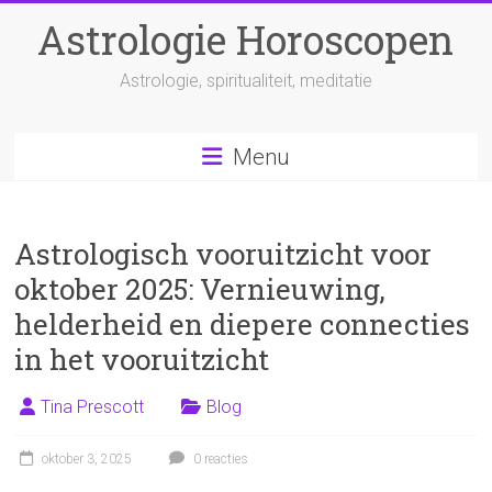
Ga
Astrologie Horoscopen
naar
inhoud
Astrologie, spiritualiteit, meditatie
Menu
Astrologisch vooruitzicht voor
oktober 2025: Vernieuwing,
helderheid en diepere connecties
in het vooruitzicht
Tina Prescott
Blog
oktober 3, 2025
0 reacties