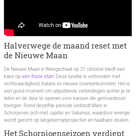
Halverwege de maand reset met
de Nieuwe Maan
De Nieuwe Maan in Weegschaal op 21 oktober biedt een
kans op
een frisse start
. Deze lunatie is verbonden met
rechtvaardigheid, balans en nieuwe overeenkomsten. Het is
een goed moment om uitputtende verbindingen achter je te
laten en de deur te openen voor kansen die gemoedsrust
brengen. Rond dezelfde periode verbindt Mars in
Schorpioen zich met Jupiter en Saturnus, waardoor energie
wordt gericht op langetermijnprojecten en haalbare doelen.
Het Schorpioenseizoen verdiept