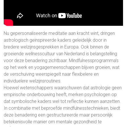
Nu gepersonaliseerde meditatie aan kracht wint, dringen
astrologisch geïnspireerde kaders geleidelijk door in
bredere welzijnsgesprekken in Europa. Ook binnen de
groeiende wellnesscultuur van Nederland is belangstelling
voor deze benadering zichtbaar. Mindfulnessprogramma’s
op het werk en yogagemeenschappen blijven groeien, wat
de verschuiving weerspiegelt naar flexibelere en
individuelere welzijnsroutines.
Hoewel wetenschappers waarschuwen dat astrologie geen
empirische onderbouwing heeft, merken psychologen op
dat symbolische kaders wel tot reflectie kunnen aanzetten.
In combinatie met beproefde mindfulnesstechnieken, biedt
deze benadering een gestructureerde maar persoonlijk
betekenisvolle manier om mentale gezondheid te