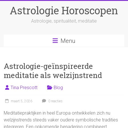
Ga
Astrologie Horoscopen
naar
inhoud
Astrologie, spiritualiteit, meditatie
Menu
Astrologie-geïnspireerde
meditatie als welzijnstrend
Tina Prescott
Blog
maart 5, 2026
0 reacties
Meditatiepraktijken in heel Europa ontwikkelen zich nu
welzijnstrends steeds vaker oudere symbolische tradities
integreren. Een opkomende benadering combineert