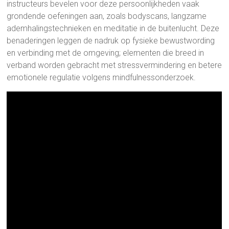
instructeurs bevelen voor deze persoonlijkheden vaak
grondende oefeningen aan, zoals bodyscans, langzame
ademhalingstechnieken en meditatie in de buitenlucht. Deze
benaderingen leggen de nadruk op fysieke bewustwording
en verbinding met de omgeving; elementen die breed in
verband worden gebracht met stressvermindering en betere
emotionele regulatie volgens mindfulnessonderzoek.