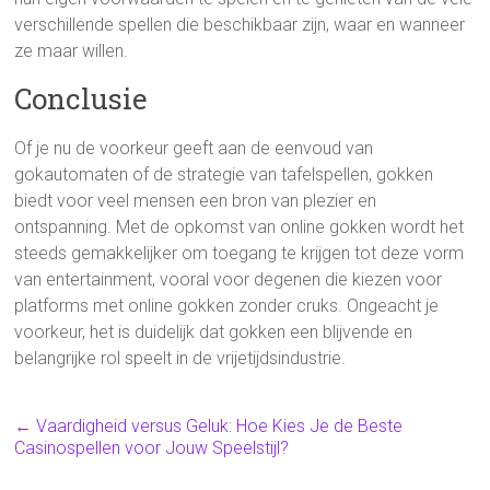
verschillende spellen die beschikbaar zijn, waar en wanneer
ze maar willen.
Conclusie
Of je nu de voorkeur geeft aan de eenvoud van
gokautomaten of de strategie van tafelspellen, gokken
biedt voor veel mensen een bron van plezier en
ontspanning. Met de opkomst van online gokken wordt het
steeds gemakkelijker om toegang te krijgen tot deze vorm
van entertainment, vooral voor degenen die kiezen voor
platforms met online gokken zonder cruks. Ongeacht je
voorkeur, het is duidelijk dat gokken een blijvende en
belangrijke rol speelt in de vrijetijdsindustrie.
←
Vaardigheid versus Geluk: Hoe Kies Je de Beste
Casinospellen voor Jouw Speelstijl?