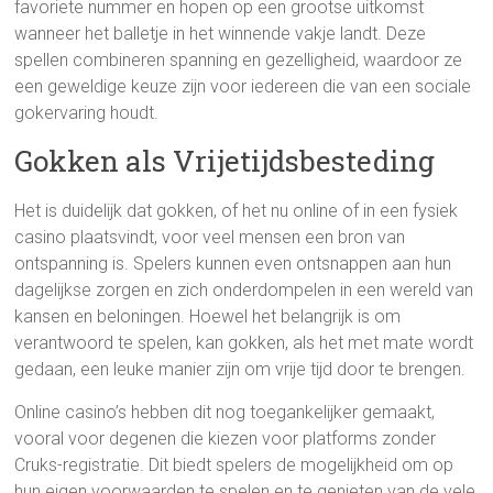
favoriete nummer en hopen op een grootse uitkomst
wanneer het balletje in het winnende vakje landt. Deze
spellen combineren spanning en gezelligheid, waardoor ze
een geweldige keuze zijn voor iedereen die van een sociale
gokervaring houdt.
Gokken als Vrijetijdsbesteding
Het is duidelijk dat gokken, of het nu online of in een fysiek
casino plaatsvindt, voor veel mensen een bron van
ontspanning is. Spelers kunnen even ontsnappen aan hun
dagelijkse zorgen en zich onderdompelen in een wereld van
kansen en beloningen. Hoewel het belangrijk is om
verantwoord te spelen, kan gokken, als het met mate wordt
gedaan, een leuke manier zijn om vrije tijd door te brengen.
Online casino’s hebben dit nog toegankelijker gemaakt,
vooral voor degenen die kiezen voor platforms zonder
Cruks-registratie. Dit biedt spelers de mogelijkheid om op
hun eigen voorwaarden te spelen en te genieten van de vele