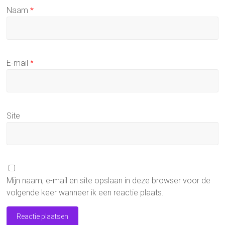
Naam
*
E-mail
*
Site
Mijn naam, e-mail en site opslaan in deze browser voor de
volgende keer wanneer ik een reactie plaats.