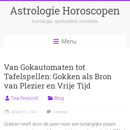
Ga
Astrologie Horoscopen
naar
inhoud
Astrologie, spiritualiteit, meditatie
Menu
Van Gokautomaten tot
Tafelspellen: Gokken als Bron
van Plezier en Vrije Tijd
Tina Prescott
Blog
oktober 21, 2024
0 reacties
Gokken heeft door de jaren heen een belangrijke plaats