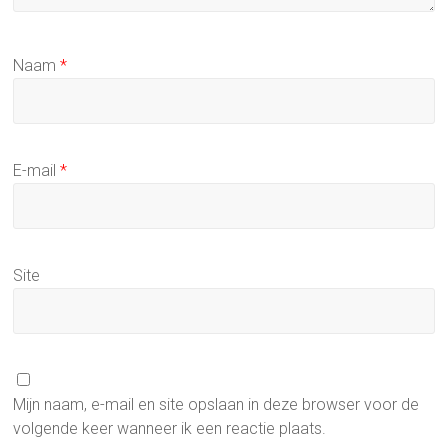
Naam
*
E-mail
*
Site
Mijn naam, e-mail en site opslaan in deze browser voor de
volgende keer wanneer ik een reactie plaats.