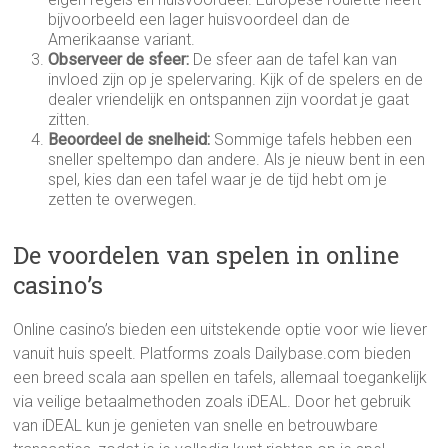
bijvoorbeeld een lager huisvoordeel dan de
Amerikaanse variant.
Observeer de sfeer:
De sfeer aan de tafel kan van
invloed zijn op je spelervaring. Kijk of de spelers en de
dealer vriendelijk en ontspannen zijn voordat je gaat
zitten.
Beoordeel de snelheid:
Sommige tafels hebben een
sneller speltempo dan andere. Als je nieuw bent in een
spel, kies dan een tafel waar je de tijd hebt om je
zetten te overwegen.
De voordelen van spelen in online
casino’s
Online casino’s bieden een uitstekende optie voor wie liever
vanuit huis speelt. Platforms zoals Dailybase.com bieden
een breed scala aan spellen en tafels, allemaal toegankelijk
via veilige betaalmethoden zoals iDEAL. Door het gebruik
van iDEAL kun je genieten van snelle en betrouwbare