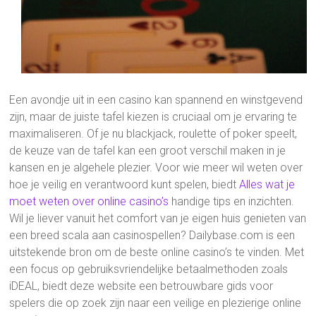
Een avondje uit in een casino kan spannend en winstgevend
zijn, maar de juiste tafel kiezen is cruciaal om je ervaring te
maximaliseren. Of je nu blackjack, roulette of poker speelt,
de keuze van de tafel kan een groot verschil maken in je
kansen en je algehele plezier. Voor wie meer wil weten over
hoe je veilig en verantwoord kunt spelen, biedt
Alles wat je
moet weten over online casino’s
handige tips en inzichten.
Wil je liever vanuit het comfort van je eigen huis genieten van
een breed scala aan casinospellen? Dailybase.com is een
uitstekende bron om de beste online casino’s te vinden. Met
een focus op gebruiksvriendelijke betaalmethoden zoals
iDEAL, biedt deze website een betrouwbare gids voor
spelers die op zoek zijn naar een veilige en plezierige online